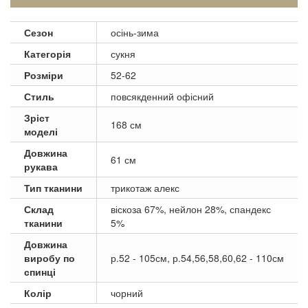
Сезон
осінь-зима
Категорія
сукня
Розміри
52-62
Стиль
повсякденний офісний
Зріст
168 см
моделі
Довжина
61 см
рукава
Тип тканини
трикотаж алекс
Склад
віскоза 67%, нейлон 28%, спандекс
тканини
5%
Довжина
виробу по
р.52 - 105см, р.54,56,58,60,62 - 110см
спинці
Колір
чорний