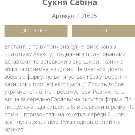
Сукня Сабіна
Артикул
101695
ДРОПШІППІНГ
ОПТ
Елегантна та витончена сукня виконана з
трикотажу Алекс у поєднанні з принтованими
вставками та вставками з еко-шкіри. Тканина
м'яка та приємна на дотик. Не мнеться, довго
зберігає форму, не витягується і без утворення
катишок у процесі експлуатації. Досить добре
утримує тепло, не просвічується. Розтяжність -
вища за середню.Горловина округлої форми. По
переду сукні дві кишені з блискавками в рамку. По
спинці горизонтальна кокетка, середній шов
закінчується шліцею. Рукав одношовний на
манжеті.