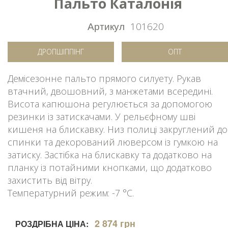
Пальто Каталонія
Артикул
101620
ДРОПШІППІНГ
ОПТ
Демісезонне пальто прямого силуету. Рукав
втачний, двошовний, з манжетами всередині.
Висота капюшона регулюється за допомогою
резинки із затискачами. У рельєфному шві
кишеня на блискавку. Низ полиці закруглений до
спинки та декорований люверсом із гумкою на
затиску. Застібка на блискавку та додатково на
планку із потайними кнопками, що додатково
захистить від вітру.
Температурний режим: -7 °C.
2 874 грн
РОЗДРІБНА ЦІНА: