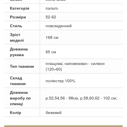
Категорія
пальто
Розміри
52-62
Стиль
повсякденний
Зріст
168 см
моделі
Довжина
65 см
рукава
плащова; наповнювач - силікон
Тип тканини
(120+60)
Склад
поліестер 100%
тканини
Довжина
виробу по
р.52,54,56 - 98см, р.58,60,62 - 102 см;
спинці
Колір
бежевий