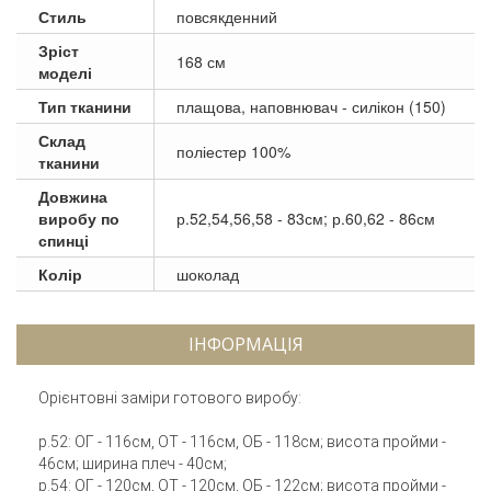
Стиль
повсякденний
Зріст
168 см
моделі
Тип тканини
плащова, наповнювач - силікон (150)
Склад
поліестер 100%
тканини
Довжина
виробу по
р.52,54,56,58 - 83см; р.60,62 - 86см
спинці
Колір
шоколад
ІНФОРМАЦІЯ
Орієнтовні заміри готового виробу:
р.52: ОГ - 116см, ОТ - 116см, ОБ - 118см; висота пройми -
46см; ширина плеч - 40см;
р.54: ОГ - 120см, ОТ - 120см, ОБ - 122см; висота пройми -