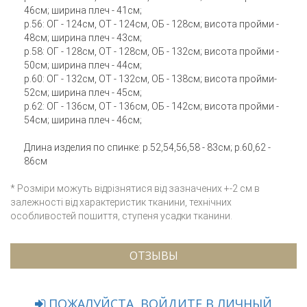
46см; ширина плеч - 41см;
р.56: ОГ - 124см, ОТ - 124см, ОБ - 128см; висота пройми -
48см; ширина плеч - 43см;
р.58: ОГ - 128см, ОТ - 128см, ОБ - 132см; висота пройми -
50см; ширина плеч - 44см;
р.60: ОГ - 132см, ОТ - 132см, ОБ - 138см; висота пройми-
52см; ширина плеч - 45см;
р.62: ОГ - 136см, ОТ - 136см, ОБ - 142см; висота пройми -
54см; ширина плеч - 46см;
Длина изделия по спинке: р.52,54,56,58 - 83см; р.60,62 -
86см
* Розміри можуть відрізнятися від зазначених +-2 см в
залежності від характеристик тканини, технічних
особливостей пошиття, ступеня усадки тканини.
ОТЗЫВЫ
ПОЖАЛУЙСТА, ВОЙДИТЕ В ЛИЧНЫЙ