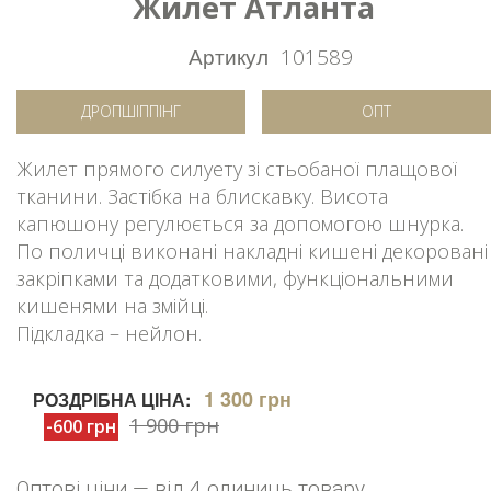
Жилет Атланта
Артикул
101589
ДРОПШІППІНГ
ОПТ
Жилет прямого силуету зі стьобаної плащової
тканини. Застібка на блискавку. Висота
капюшону регулюється за допомогою шнурка.
По поличці виконані накладні кишені декоровані
закріпками та додатковими, функціональними
кишенями на змійці.
Підкладка – нейлон.
1 300 грн
РОЗДРІБНА ЦІНА:
1 900 грн
-600 грн
Оптові ціни — від 4 одиниць товару