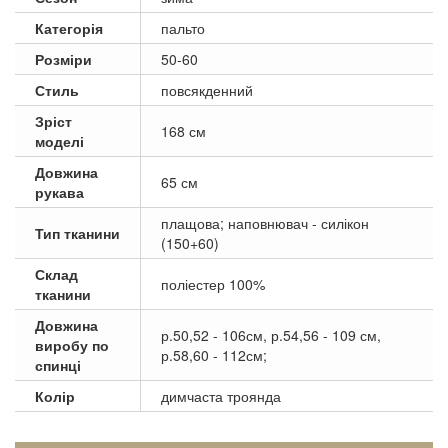
Категорія
пальто
Розміри
50-60
Стиль
повсякденний
Зріст
168 см
моделі
Довжина
65 см
рукава
плащова; наповнювач - силікон
Тип тканини
(150+60)
Склад
поліестер 100%
тканини
Довжина
р.50,52 - 106см, р.54,56 - 109 см,
виробу по
р.58,60 - 112см;
спинці
Колір
димчаста троянда