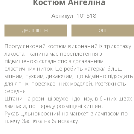
Костюм Ангеліна
Артикул
101518
ДРОПШІППІНГ
ОПТ
Прогулянковий костюм виконаний із трикотажу
лакоста. Тканина має переплетення з
підвищеною складністю з додаванням
еластичних ниток. Це робить матеріал більш
міцним, пухким, дихаючим, що відмінно підходить
для літніх, повсякденних моделей. Розтяжність
середня.
Штани на резинці звужені донизу, в бічних швах
лампаси, по переду розміщені кишені.
Рукав цільнокроєний на манжеті з лампасом по
плечу. Застібка на блискавку.