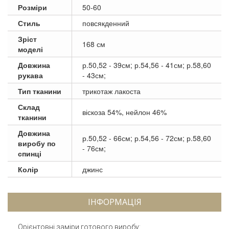
Розміри
50-60
Стиль
повсякденний
Зріст
168 см
моделі
Довжина
р.50,52 - 39см; р.54,56 - 41см; р.58,60
рукава
- 43см;
Тип тканини
трикотаж лакоста
Склад
віскоза 54%, нейлон 46%
тканини
Довжина
р.50,52 - 66см; р.54,56 - 72см; р.58,60
виробу по
- 76см;
спинці
Колір
джинс
ІНФОРМАЦІЯ
Орієнтовні заміри готового виробу: