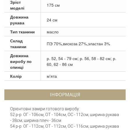
Зріст
175 см
моделі
Довжина
24 см
рукава
Тип тканини
масло
Склад
ПЭ 70%,вискоза 27%,эластан 3%
тканини
Довжина
р. 52, 54 - 79 см; р. 56, 58 - 82 см; р.
виробу по
60, 62 - 86 см
спинці
Колір
м'ята
ІНФОРМАЦІЯ
Орієнтовні заміри готового виробу:
52 р-р: ОГ - 106см, ОТ - 104см, ОС - 112см; ширина рукава
- 38см; ширина плеч - 36см
54 р-р: ОГ - 112см, ОТ - 112см, ОС - 116см; ширина рукава