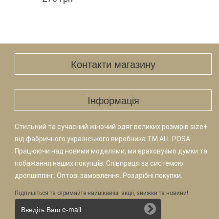
Контакти магазину
Iнформація
Стильний та сучасний жіночий одяг великих розмірів size+
від фабричного українського виробника TM ALL POSA.
Працюючи над новими моделями, ми враховуємо думки та
побажання наших покупців. Співпраця за системою
дропшіппінг. Оптові замовлення. Роздрібні покупки.
Підпишіться та отримайте найцікавіші акції, знижки та новини!