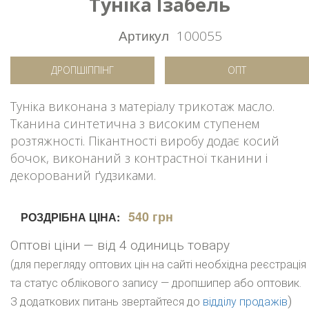
Туніка Ізабель
Артикул
100055
ДРОПШІППІНГ
ОПТ
Туніка виконана з матеріалу трикотаж масло.
Тканина синтетична з високим ступенем
розтяжності. Пікантності виробу додає косий
бочок, виконаний з контрастної тканини і
декорований ґудзиками.
540 грн
РОЗДРІБНА ЦІНА:
Оптові ціни — від 4 одиниць товару
(для перегляду оптових цін на сайті необхідна реєстрація
та статус облікового запису — дропшипер або оптовик.
)
З додаткових питань звертайтеся до
відділу продажів