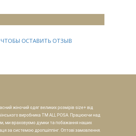
 ЧТОБЫ ОСТАВИТЬ ОТЗЫВ
сний жіночий одяг великих розмірів size+ від
аїнського виробника TM ALL POSA. Працюючи над
и, ми враховуємо думки та побажання наших
раця за системою дропшіппінг. Оптові замовлення.