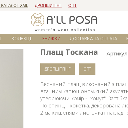
 КАТАЛОГ XML
ДРОПШИПІНГ
ОПТ
Г
КОЛЕКЦІЇ
ЗНИЖКИ
ДОСТАВКА ТА ОПЛАТА
Плащ Тоскана
Артикул
ДРОПШІППІНГ
ОПТ
Весняний плащ виконаний з плащо
втачним капюшоном, який акуратн
утворюючи комір - "хомут". Застіб
По спинці - кокетка, декорована 
2-ма кишенями листочка і накладн