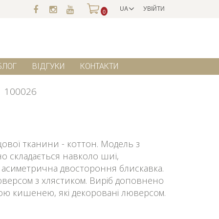
UA
УВІЙТИ
0
БЛОГ
ВІДГУКИ
КОНТАКТИ
100026
вої тканини - коттон. Модель з
о складається навколо шиї,
ка асиметрична двостороння блискавка.
люверсом з хлястиком. Виріб доповнено
ою кишенею, які декоровані люверсом.