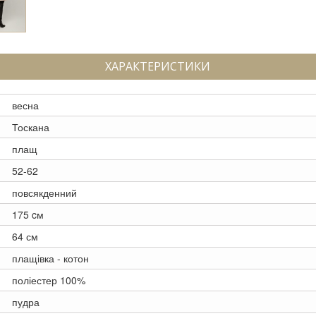
ХАРАКТЕРИСТИКИ
весна
Тоскана
плащ
52-62
повсякденний
175 cм
64 см
плащівка - котон
поліестер 100%
пудра