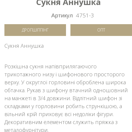
Сукня Аннушка
Артикул
4751-3
ДРОПШІППІНГ
ОПТ
Сукня Аннушка
Розкішна сукня напівприлягаючого
трикотажного низу і шифонового просторого
верху. У округлої горловині оброблена широка
обтачка. Рукав з шифону втачний одношовний
на манжеті в 3/4 довжини. Відлітний шифон зі
складками у горловини робить стрункішою, а
вільний крій приховує всі недоліки фігури.
Декоративним елементом служить пряжка з
металофурнітури.