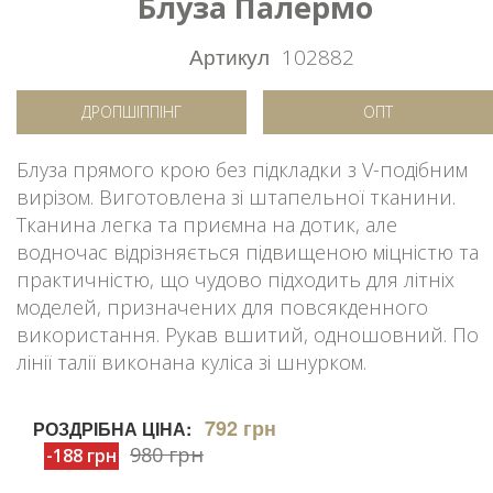
Блуза Палермо
Артикул
102882
ДРОПШІППІНГ
ОПТ
Блуза прямого крою без підкладки з V-подібним
вирізом. Виготовлена зі штапельної тканини.
Тканина легка та приємна на дотик, але
водночас відрізняється підвищеною міцністю та
практичністю, що чудово підходить для літніх
моделей, призначених для повсякденного
використання. Рукав вшитий, одношовний. По
лінії талії виконана куліса зі шнурком.
792 грн
РОЗДРІБНА ЦІНА:
980 грн
-188 грн