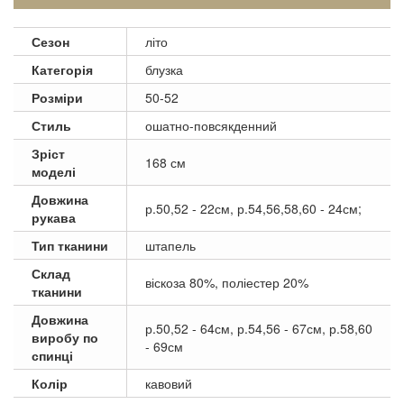
Сезон
літо
Категорія
блузка
Розміри
50-52
Стиль
ошатно-повсякденний
Зріст
168 см
моделі
Довжина
р.50,52 - 22см, р.54,56,58,60 - 24см;
рукава
Тип тканини
штапель
Склад
віскоза 80%, поліестер 20%
тканини
Довжина
р.50,52 - 64см, р.54,56 - 67см, р.58,60
виробу по
- 69см
спинці
Колір
кавовий