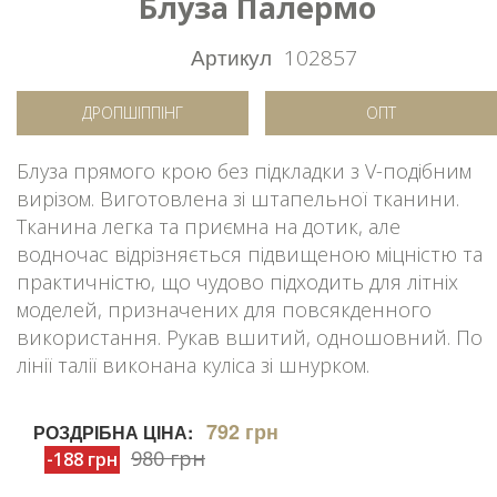
Блуза Палермо
Артикул
102857
ДРОПШІППІНГ
ОПТ
Блуза прямого крою без підкладки з V-подібним
вирізом. Виготовлена зі штапельної тканини.
Тканина легка та приємна на дотик, але
водночас відрізняється підвищеною міцністю та
практичністю, що чудово підходить для літніх
моделей, призначених для повсякденного
використання. Рукав вшитий, одношовний. По
лінії талії виконана куліса зі шнурком.
792 грн
РОЗДРІБНА ЦІНА:
980 грн
-188 грн