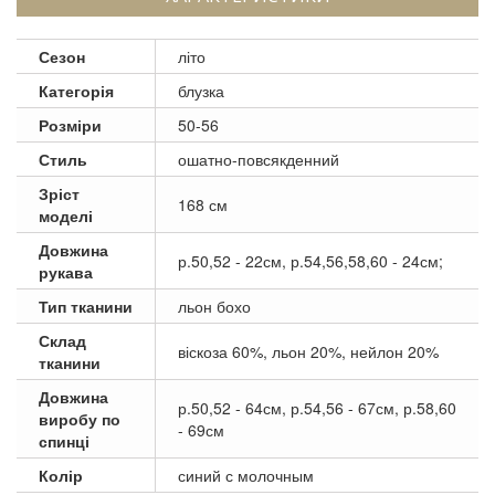
Сезон
літо
Категорія
блузка
Розміри
50-56
Стиль
ошатно-повсякденний
Зріст
168 см
моделі
Довжина
р.50,52 - 22см, р.54,56,58,60 - 24см;
рукава
Тип тканини
льон бохо
Склад
віскоза 60%, льон 20%, нейлон 20%
тканини
Довжина
р.50,52 - 64см, р.54,56 - 67см, р.58,60
виробу по
- 69см
спинці
Колір
синий с молочным