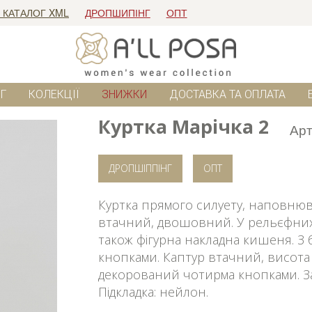
 КАТАЛОГ XML
ДРОПШИПІНГ
ОПТ
Г
КОЛЕКЦІЇ
ЗНИЖКИ
ДОСТАВКА ТА ОПЛАТА
Куртка Марічка 2
Арт
ДРОПШІППІНГ
ОПТ
Куртка прямого силуету, наповнюва
втачний, двошовний. У рельєфних
також фігурна накладна кишеня. З
кнопками. Каптур втачний, висота
декорований чотирма кнопками. За
Підкладка: нейлон.