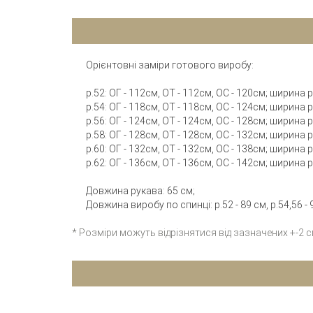
Орієнтовні заміри готового виробу:
р.52: ОГ - 112см, ОТ - 112см, ОС - 120см; ширина
р.54: ОГ - 118см, ОТ - 118см, ОС - 124см; ширина 
р.56: ОГ - 124см, ОТ - 124см, ОС - 128см; ширина
р.58: ОГ - 128см, ОТ - 128см, ОС - 132см; ширина
р.60: ОГ - 132см, ОТ - 132см, ОС - 138см; ширина
р.62: ОГ - 136см, ОТ - 136см, ОС - 142см; ширина
Довжина рукава: 65 см;
Довжина виробу по спинці: р.52 - 89 см, р.54,56 - 9
* Розміри можуть відрізнятися від зазначених +-2 