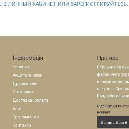
 В ЛИЧНЫЙ КАБИНЕТ ИЛИ ЗАРЕГИСТРИРУЙТЕСЬ,
Iнформація
Про нас
Новинки
Стильний та суча
фабричного укр
Акції та знижки
новими моделям
Дропшиппінг
покупців. Співп
Оптовикам
Роздрібні покупк
Доставка і оплата
Підпишіться та отри
Блог
новини!
Про компанію
Контакти