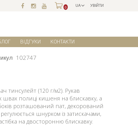
UA
УВІЙТИ
0
БЛОГ
ВІДГУКИ
КОНТАКТИ
икул
102747
ч тинсулейт (120 г/м2). Рукав
 швах полиці кишеня на блискавку, а
 боків розташований пат, декорований
 регулюється шнурком із затискачами,
стібка на двосторонню блискавку.