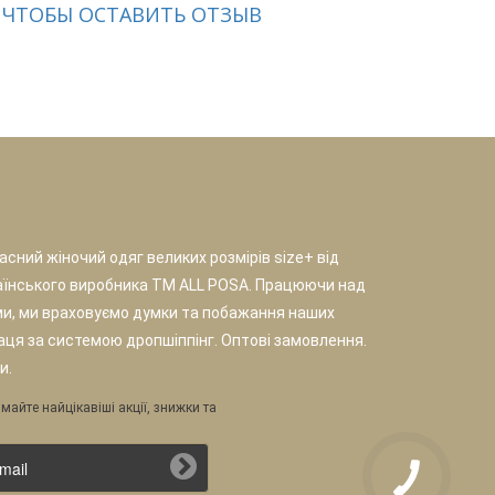
 ЧТОБЫ ОСТАВИТЬ ОТЗЫВ
сний жіночий одяг великих розмірів size+ від
аїнського виробника TM ALL POSA. Працюючи над
и, ми враховуємо думки та побажання наших
раця за системою дропшіппінг. Оптові замовлення.
и.
майте найцікавіші акції, знижки та