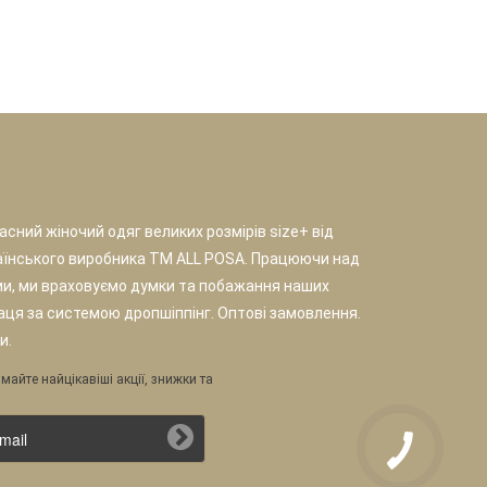
сний жіночий одяг великих розмірів size+ від
аїнського виробника TM ALL POSA. Працюючи над
и, ми враховуємо думки та побажання наших
раця за системою дропшіппінг. Оптові замовлення.
и.
майте найцікавіші акції, знижки та