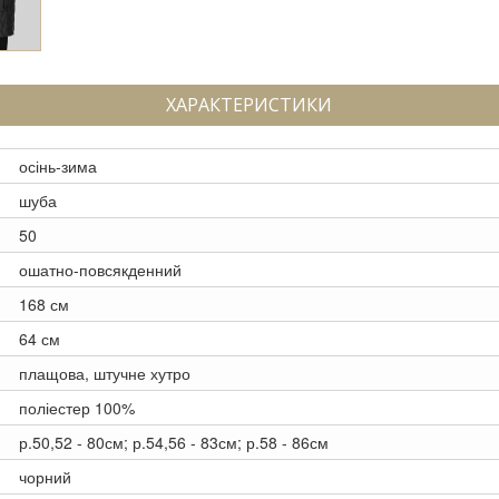
ХАРАКТЕРИСТИКИ
осінь-зима
шуба
50
ошатно-повсякденний
168 см
64 см
плащова, штучне хутро
поліестер 100%
р.50,52 - 80см; р.54,56 - 83см; р.58 - 86см
чорний