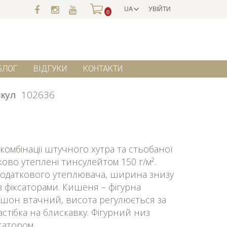
UA
УВІЙТИ
0
БЛОГ
ВІДГУКИ
КОНТАКТИ
кул
102636
омбінації штучного хутра та стьобаної
ово утеплені тинсулейтом 150 г/м².
додаткового утеплювача, ширина знизу
 фіксаторами. Кишеня – фігурна
юшон втачний, висота регулюється за
стібка на блискавку. Фігурний низ
сатором.