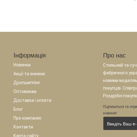
Iнформація
Про нас
Новинки
Стильний та суча
фабричного укр
Акції та знижки
новими моделям
Дропшиппінг
покупців. Співп
Оптовикам
Роздрібні покупк
Доставка і оплата
Підпишіться та отри
Блог
новини!
Про компанію
Контакти
Карта сайту