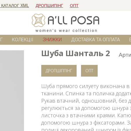
 КАТАЛОГ XML
ДРОПШИПІНГ
ОПТ
Г
КОЛЕКЦІЇ
ЗНИЖКИ
ДОСТАВКА ТА ОПЛАТА
Шуба Шанталь 2
Арти
ДРОПШІППІНГ
ОПТ
Шуба прямого силуету виконана в к
тканини. Спинка та поличка додатк
Рукав втачний, одношовний, без 
регулюється за допомогою шнура з
листочка з втачними краями. Кап
допомогою шнура з фіксаторами. За
полиці декорований шнуром із фік