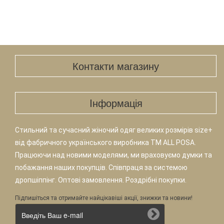
Контакти магазину
Iнформація
Стильний та сучасний жіночий одяг великих розмірів size+
від фабричного українського виробника TM ALL POSA.
Працюючи над новими моделями, ми враховуємо думки та
побажання наших покупців. Співпраця за системою
дропшіппінг. Оптові замовлення. Роздрібні покупки.
Підпишіться та отримайте найцікавіші акції, знижки та новини!