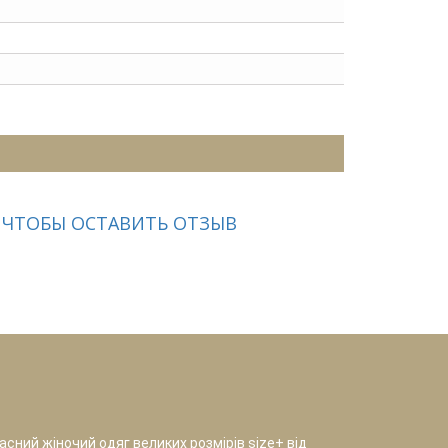
 ЧТОБЫ ОСТАВИТЬ ОТЗЫВ
сний жіночий одяг великих розмірів size+ від