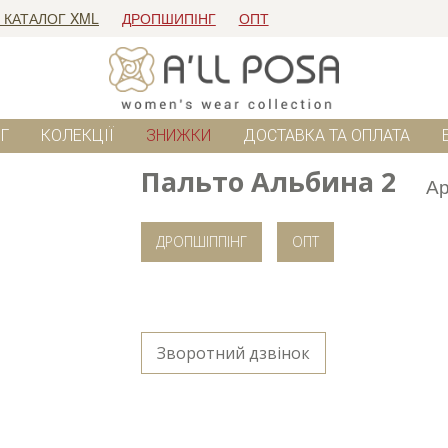
 КАТАЛОГ XML
ДРОПШИПІНГ
ОПТ
Г
КОЛЕКЦІЇ
ЗНИЖКИ
ДОСТАВКА ТА ОПЛАТА
Пальто Альбина 2
Ар
ДРОПШІППІНГ
ОПТ
Зворотний дзвінок