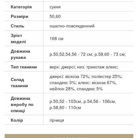
Категорія
сукня
Розміри
50,60
Стиль
ошатно-повсякденний
Зріст
168 см
моделі
Довжина
р.50,52,54,56 - 72 см; р.58,60 - 73 см;
рукава
Тип тканини
верх: джерсі; низ: трикотаж алекс;
джерсі: віскоза 72%; поліестер 25%;
Склад
спандекс 3%; алекс: віскоза 67%,
тканини
нейлон 28%, спандекс 5%
Довжина
р.50,52 - 103см, р.54,56 - 106см,
виробу по
р.58,60 - 110см
спинці
Колір
гірчиця