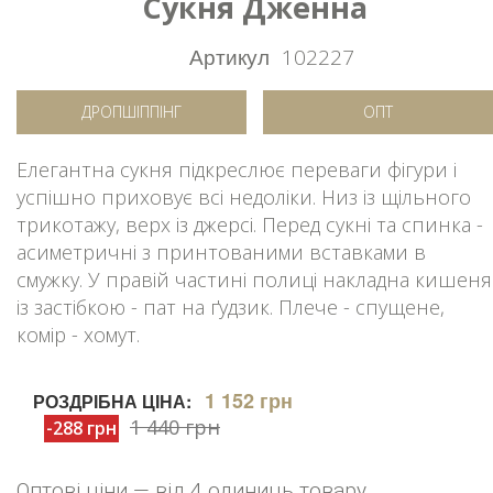
Сукня Дженна
Артикул
102227
ДРОПШІППІНГ
ОПТ
Елегантна сукня підкреслює переваги фігури і
успішно приховує всі недоліки. Низ із щільного
трикотажу, верх із джерсі. Перед сукні та спинка -
асиметричні з принтованими вставками в
смужку. У правій частині полиці накладна кишеня
із застібкою - пат на ґудзик. Плече - спущене,
комір - хомут.
1 152 грн
РОЗДРІБНА ЦІНА:
1 440 грн
-288 грн
Оптові ціни — від 4 одиниць товару