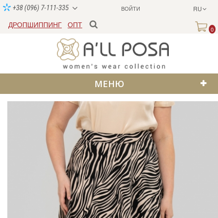
+38 (096) 7-111-335
ВОЙТИ
RU
ДРОПШИППИНГ
ОПТ
0
МЕНЮ