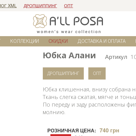
ЛОГ XML
ДРОПШИППИНГ
ОПТ
Г
КОЛЛЕКЦИИ
СКИДКИ
ДОСТАВКА И ОПЛАТА
Юбка Алани
Артикул
1
ДРОПШИППИНГ
ОПТ
Юбка клишенная, внизу собрана на
Ткань слегка сжатая, мягче и тоньш
По переду и заду расположены фиг
молнию.
740 грн
РОЗНИЧНАЯ ЦЕНА: