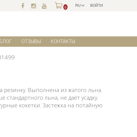
RU
ВОЙТИ
0
БЛОГ
ОТЗЫВЫ
КОНТАКТЫ
01499
 резинку. Выполнена из жатого льна.
е стандартного льна, не даёт усадку.
урные кокетки. Застежка на потайную