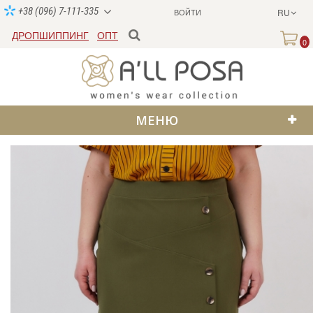
+38 (096) 7-111-335
ВОЙТИ
RU
ДРОПШИППИНГ
ОПТ
0
МЕНЮ