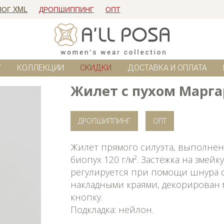
ЛОГ XML
ДРОПШИППИНГ
ОПТ
Г
КОЛЛЕКЦИИ
СКИДКИ
ДОСТАВКА И ОПЛАТА
Жилет с пухом Марг
ДРОПШИППИНГ
ОПТ
Жилет прямого силуэта, выполнен
биопух 120 г/м². Застёжка на змей
регулируется при помощи шнура с
накладными краями, декорирован 
кнопку.
Подкладка: нейлон.