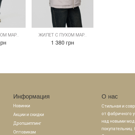
М МАР...
ЖИЛЕТ С ПУХОМ МАР...
грн
1 380 грн
Информация
О нас
Новинки
Стильная и сов
от фабричного у
Акции и скидки
над новыми мод
Дропшиппинг
покупательниц.
Оптовикам