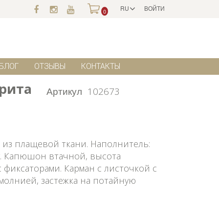
RU
ВОЙТИ
0
БЛОГ
ОТЗЫВЫ
КОНТАКТЫ
арита
Артикул
102673
 из плащевой ткани. Наполнитель:
ку. Капюшон втачной, высота
 фиксаторами. Карман с листочкой с
молнией, застежка на потайную