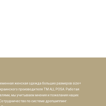
ременная женская одежда больших размеров size+
краинского производителя TM ALL POSA. Работая
елями, мы учитываем мнения и пожелания наших
 Сотрудничество по системе дропшиппинг.