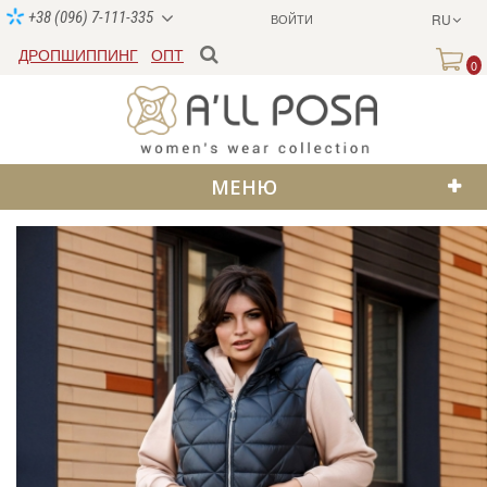
+38 (096) 7-111-335
ВОЙТИ
RU
ДРОПШИППИНГ
ОПТ
0
МЕНЮ