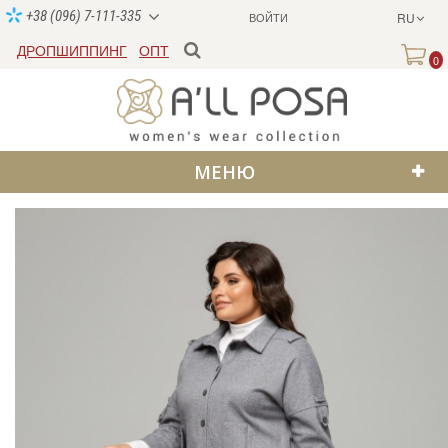
+38 (096) 7-111-335
ВОЙТИ
RU
ДРОПШИППИНГ
ОПТ
0
МЕНЮ