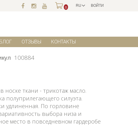
RU
ВОЙТИ
0
БЛОГ
ОТЗЫВЫ
КОНТАКТЫ
икул
100884
 носке ткани - трикотаж масло.
ка полуприлегающего силуэта.
ки удлиненная. По горловине
 вариативность выбора низа и
тное место в повседневном гардеробе