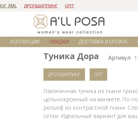
ЛОГ XML
ДРОПШИППИНГ
ОПТ
Г
КОЛЛЕКЦИИ
СКИДКИ
ДОСТАВКА И ОПЛАТА
Туника Дора
Артикул
1
ДРОПШИППИНГ
ОПТ
Лаконичная туника из ткани трико
цельнокроеный на манжете. По п
рельеф из контрастной ткани. Сле
сетки. Идеальный вариант для ва