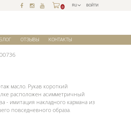
RU
ВОЙТИ
0
БЛОГ
ОТЗЫВЫ
КОНТАКТЫ
00736
таж масло. Рукав короткий
олке расположен асимметричный
ва - имитация накладного кармана из
шего повседневного образа.