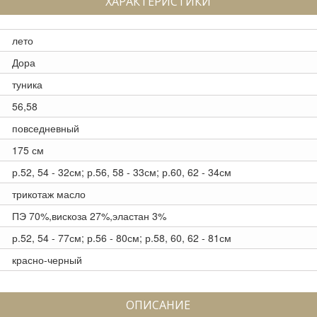
ХАРАКТЕРИСТИКИ
лето
Дора
туника
56,58
повседневный
175 см
р.52, 54 - 32см; р.56, 58 - 33см; р.60, 62 - 34см
трикотаж масло
ПЭ 70%,вискоза 27%,эластан 3%
р.52, 54 - 77см; р.56 - 80см; р.58, 60, 62 - 81см
красно-черный
ОПИСАНИЕ