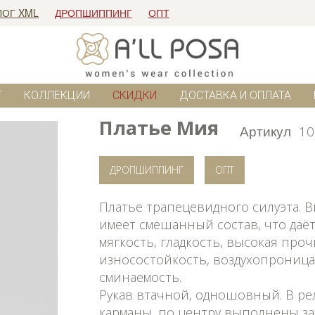
ЛОГ XML
ДРОПШИППИНГ
ОПТ
Г
КОЛЛЕКЦИИ
СКИДКИ
ДОСТАВКА И ОПЛАТА
Платье Мия
Артикул
10
ДРОПШИППИНГ
ОПТ
Платье трапецевидного силуэта. В
имеет смешанный состав, что даёт
мягкость, гладкость, высокая проч
износостойкость, воздухопроница
сминаемость.
Рукав втачной, одношовный. В р
карманы, по центру выполнены за