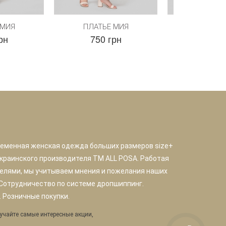
 МИЯ
ПЛАТЬЕ МИЯ
ПЛАТЬЕ
рн
750 грн
750 г
ременная женская одежда больших размеров size+
краинского производителя TM ALL POSA. Работая
елями, мы учитываем мнения и пожелания наших
 Сотрудничество по системе дропшиппинг.
 Розничные покупки.
учайте самые интересные акции,