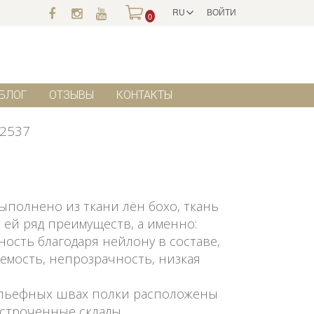
RU
ВОЙТИ
0
БЛОГ
ОТЗЫВЫ
КОНТАКТЫ
2537
ыполнено из ткани лён бохо, ткань
 ей ряд преимуществ, а именно:
ность благодаря нейлону в составе,
емость, непрозрачность, низкая
ельефных швах полки расположены
строченные склады.