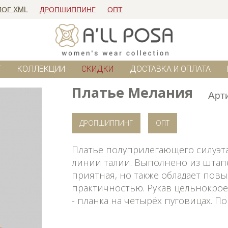
ЛОГ XML
ДРОПШИППИНГ
ОПТ
Г
КОЛЛЕКЦИИ
СКИДКИ
ДОСТАВКА И ОПЛАТА
Платье Мелания
Арт
ДРОПШИППИНГ
ОПТ
Платье полуприлегающего силуэта
линии талии. Выполнено из штапел
приятная, но также обладает по
практичностью. Рукав цельнокрое
- планка на четырёх пуговицах. П