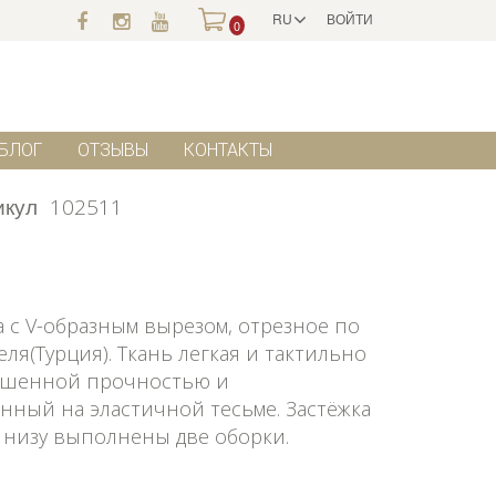
RU
ВОЙТИ
0
БЛОГ
ОТЗЫВЫ
КОНТАКТЫ
икул
102511
 с V-образным вырезом, отрезное по
я(Турция). Ткань легкая и тактильно
вышенной прочностью и
нный на эластичной тесьме. Застёжка
о низу выполнены две оборки.