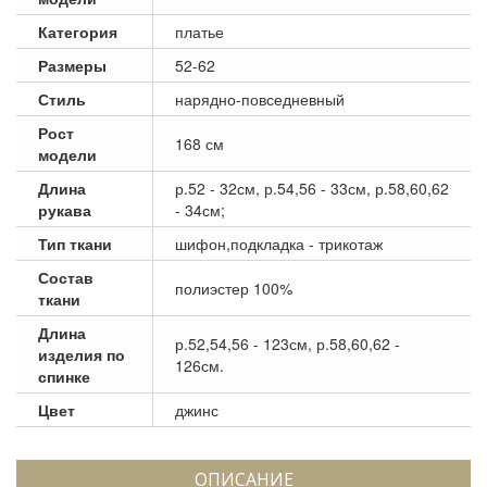
Категория
платье
Размеры
52-62
Стиль
нарядно-повседневный
Рост
168 см
модели
Длина
р.52 - 32см, р.54,56 - 33см, р.58,60,62
рукава
- 34см;
Тип ткани
шифон,подкладка - трикотаж
Состав
полиэстер 100%
ткани
Длина
р.52,54,56 - 123см, р.58,60,62 -
изделия по
126см.
спинке
Цвет
джинс
ОПИСАНИЕ