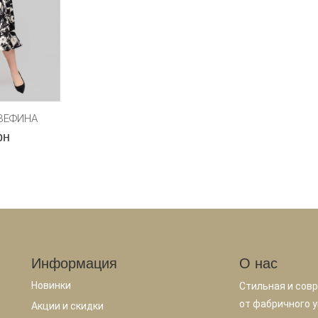
ЗЕФИНА
рн
Информация
О нас
Новинки
Стильная и сов
от фабричного у
Акции и скидки