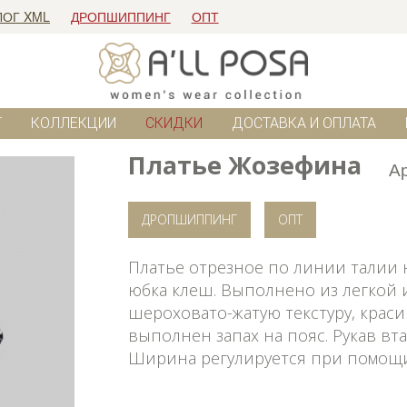
ЛОГ XML
ДРОПШИППИНГ
ОПТ
Г
КОЛЛЕКЦИИ
СКИДКИ
ДОСТАВКА И ОПЛАТА
Платье Жозефина
А
ДРОПШИППИНГ
ОПТ
Платье отрезное по линии талии н
юбка клеш. Выполнено из легкой 
шероховато-жатую текстуру, краси
выполнен запах на пояс. Рукав вт
Ширина регулируется при помощи