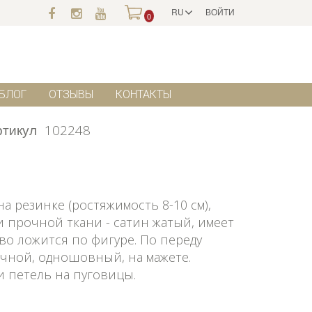
RU
ВОЙТИ
0
БЛОГ
ОТЗЫВЫ
КОНТАКТЫ
ртикул
102248
а резинке (ростяжимость 8-10 см),
и прочной ткани - сатин жатый, имеет
во ложится по фигуре. По переду
ачной, одношовный, на мажете.
 петель на пуговицы.