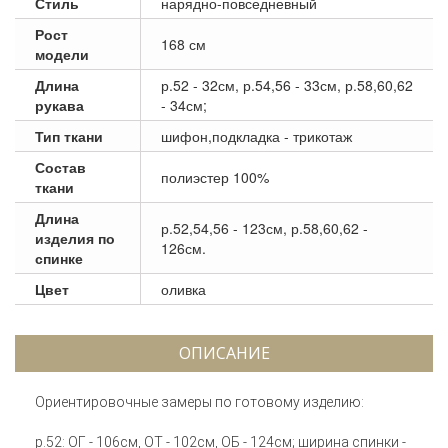
Стиль
нарядно-повседневный
Рост
168 см
модели
Длина
р.52 - 32см, р.54,56 - 33см, р.58,60,62
рукава
- 34см;
Тип ткани
шифон,подкладка - трикотаж
Состав
полиэстер 100%
ткани
Длина
р.52,54,56 - 123см, р.58,60,62 -
изделия по
126см.
спинке
Цвет
оливка
ОПИСАНИЕ
Ориентировочные замеры по готовому изделию:
р.52: ОГ - 106см, ОТ - 102см, ОБ - 124см; ширина спинки -