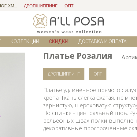
ЛОГ XML
ДРОПШИППИНГ
ОПТ
Г
КОЛЛЕКЦИИ
СКИДКИ
ДОСТАВКА И ОПЛАТА
Платье Розалия
Арти
ДРОПШИППИНГ
ОПТ
Платье удлинённое прямого силуэ
крепа. Ткань слегка сжатая, не мн
зернистую, шероховатую структуру
По спинке - центральный шов. Ру
рельефных швах полки выполнен
декоративные простроченные скл