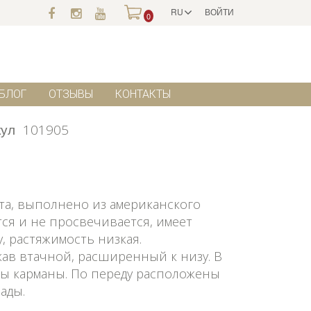
RU
ВОЙТИ
0
БЛОГ
ОТЗЫВЫ
КОНТАКТЫ
кул
101905
та, выполнено из американского
ётся и не просвечивается, имеет
, растяжимость низкая.
кав втачной, расширенный к низу. В
ы карманы. По переду расположены
ады.