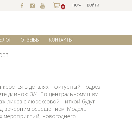
RU
ВОЙТИ
0
БЛОГ
ОТЗЫВЫ
КОНТАКТЫ
003
 кроется в деталях – фигурный подрез
ете длиною 3/4. По центральному шву
ж ликра с люрексовой ниткой будут
од вечерним освещением. Модель
ых мероприятий, новогоднего