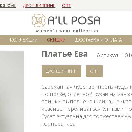
ЛОГ XML
ДРОПШИППИНГ
ОПТ
Г
КОЛЛЕКЦИИ
СКИДКИ
ДОСТАВКА И ОПЛАТА
Платье Ева
Артикул
101
ДРОПШИППИНГ
ОПТ
Сдержанная чувственность модели
по полке, отлетной рукав на манж
спинки выполнена шлица. Трикота
красиво переливаться бликами п
будет актуальна для торжественн
корпоратива.