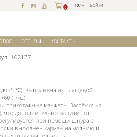
RU
ВОЙТИ
0
БЛОГ
ОТЗЫВЫ
КОНТАКТЫ
кул
102177
 до -5 ℃), выполнена из плащевой
60 (г/м2).
ри трикотажные манжеты. Застёжка на
), что дополнительно защитит от
регулируется при помощи шнура с
полки выполнен карман на молнию и
оковых швах выполнен пат