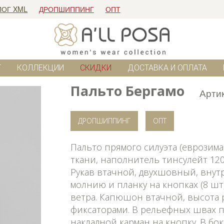
ЛОГ XML
ДРОПШИППИНГ
ОПТ
Г
КОЛЛЕКЦИИ
СКИДКИ
ДОСТАВКА И ОПЛАТА
Пальто Бергамо
Арти
ДРОПШИППИНГ
ОПТ
Пальто прямого силуэта (еврозима
ткани, наполнитель тинсулейт 120+
Рукав втачной, двухшовный, внут
молнию и планку на кнопках (8 шт
ветра. Капюшон втачной, высота 
фиксаторами. В рельефных швах 
накладной карман на кнопку. В б