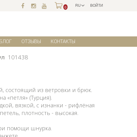
RU
ВОЙТИ
0
БЛОГ
ОТЗЫВЫ
КОНТАКТЫ
ул
101438
, состоящий из ветровки и брюк.
 «петля» (Турция).
дкой, вязкой, с изнанки - рифлёная
петель, плотность - высокая.
ри помощи шнурка.
анжете.