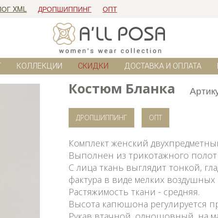
ЛОГ XML
ДРОПШИППИНГ
ОПТ
Г
КОЛЛЕКЦИИ
СКИДКИ
ДОСТАВКА И ОПЛАТА
Костюм Бланка
Артик
ДРОПШИППИНГ
ОПТ
Комплект женский двухпредметный
Выполнен из трикотажного полотна
С лица ткань выглядит тонкой, гла
фактура в виде мелких воздушных 
Растяжимость ткани - средняя.
Высота капюшона регулируется п
Рукав втачной, одношовный, на м