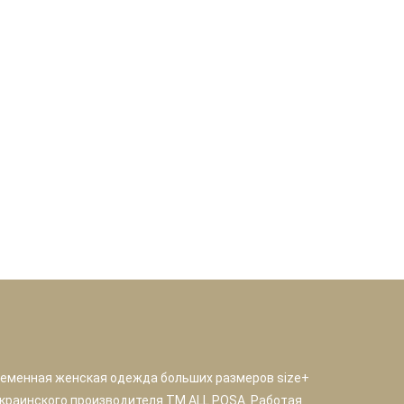
ременная женская одежда больших размеров size+
краинского производителя TM ALL POSA. Работая