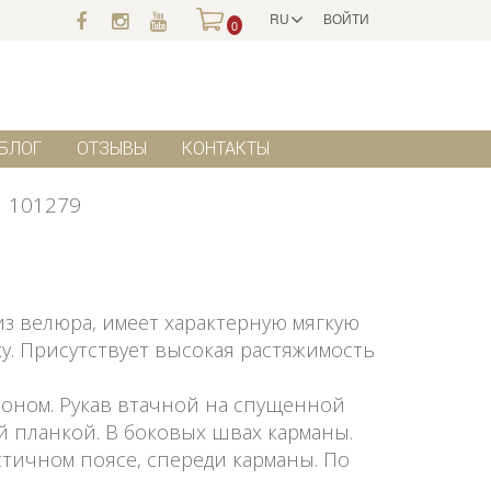
RU
ВОЙТИ
0
БЛОГ
ОТЗЫВЫ
КОНТАКТЫ
101279
з велюра, имеет характерную мягкую
ку. Присутствует высокая растяжимость
оном. Рукав втачной на спущенной
й планкой. В боковых швах карманы.
стичном поясе, спереди карманы. По