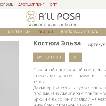
ЛОГ XML
ДРОПШИППИНГ
ОПТ
Г
КОЛЛЕКЦИИ
СКИДКИ
ДОСТАВКА И ОПЛАТА
Костюм Эльза
Артикул
ДРОПШИППИНГ
ОПТ
Стильный спортивный комплект и
структуру с ворсом, гладкую изнан
ткани.
Джемпер прямого силуэта с капюш
пройме. Низ джемпера с притачно
Брюки с высокой посадкой на эла
низу брюк отрезной манжет.