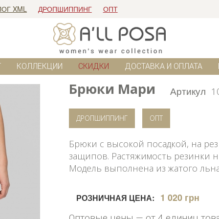
ЛОГ XML
ДРОПШИППИНГ
ОПТ
Г
КОЛЛЕКЦИИ
СКИДКИ
ДОСТАВКА И ОПЛАТА
Брюки Мари
Артикул
1
ДРОПШИППИНГ
ОПТ
Брюки с высокой посадкой, на ре
защипов. Растяжимость резинки на 
Модель выполнена из жатого льна.
1 020 грн
РОЗНИЧНАЯ ЦЕНА:
Оптовые цены — от 4 единиц тов