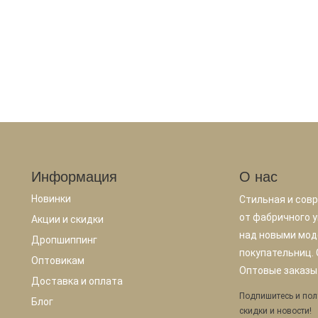
Информация
О нас
Новинки
Стильная и сов
от фабричного у
Акции и скидки
над новыми мод
Дропшиппинг
покупательниц.
Оптовикам
Оптовые заказы.
Доставка и оплата
Подпишитесь и пол
Блог
скидки и новости!