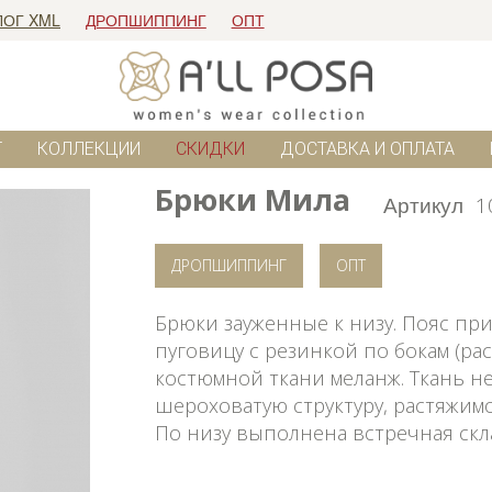
ЛОГ XML
ДРОПШИППИНГ
ОПТ
Г
КОЛЛЕКЦИИ
СКИДКИ
ДОСТАВКА И ОПЛАТА
Брюки Мила
Артикул
1
ДРОПШИППИНГ
ОПТ
Брюки зауженные к низу. Пояс пр
пуговицу с резинкой по бокам (ра
костюмной ткани меланж. Ткань не
шероховатую структуру, растяжимо
По низу выполнена встречная скла