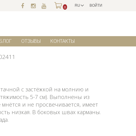
RU
ВОЙТИ
0
БЛОГ
ОТЗЫВЫ
КОНТАКТЫ
02411
итачной с застёжкой на молнию и
стяжимость 5-7 см). Выполнены из
 мнётся и не просвечивается, имеет
сть низкая. В боковых швах карманы.
да.