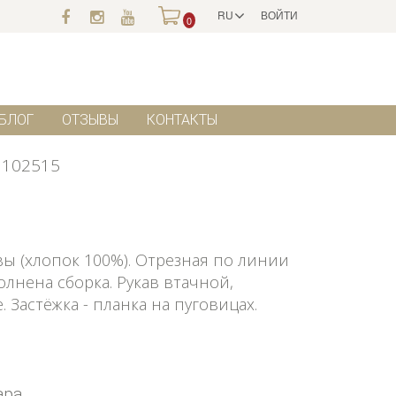
RU
ВОЙТИ
0
БЛОГ
ОТЗЫВЫ
КОНТАКТЫ
102515
ы (хлопок 100%). Отрезная по линии
лнена сборка. Рукав втачной,
Застёжка - планка на пуговицах.
ара