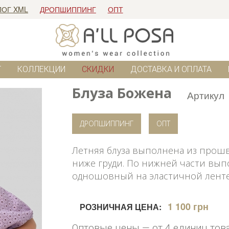
ЛОГ XML
ДРОПШИППИНГ
ОПТ
Г
КОЛЛЕКЦИИ
СКИДКИ
ДОСТАВКА И ОПЛАТА
Блуза Божена
Артикул
ДРОПШИППИНГ
ОПТ
Летняя блуза выполнена из прошв
ниже груди. По нижней части выпо
одношовный на эластичной ленте. 
1 100 грн
РОЗНИЧНАЯ ЦЕНА:
Оптовые цены — от 4 единиц тов