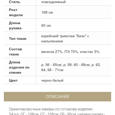
Стиль
повседневный
Рост
168 см
модели
Длина
60 см
рукава
корейский трикотаж "Бизо" с
Тип ткани
напылением
Состав
вискоза 27%, ПЭ 70%, эластан 3%
ткани
Длина
р. 56 - 65см; р. 58, 60 - 68см; р. 62,
изделия по
64, 66 - 71см
спинке
Цвет
черно-белый
ОПИСАНИЕ
Ориентировочные замеры по готовому изделию:
54 р-р: ОГ - 108см, ОТ - 108см, ОБ - 90см, ширина рукава -