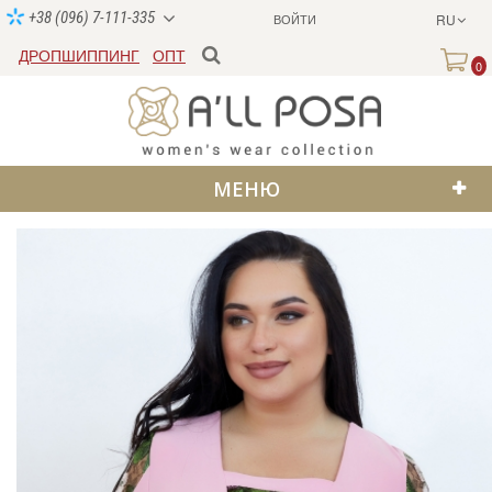
+38 (096) 7-111-335
ВОЙТИ
RU
ДРОПШИППИНГ
ОПТ
0
МЕНЮ