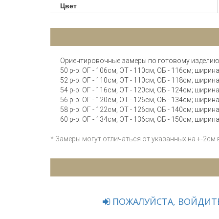
Цвет
Ориентировочные замеры по готовому изделию
50 р-р: ОГ - 106см, ОТ - 110см, ОБ - 116см; шири
52 р-р: ОГ - 110см, ОТ - 110см, ОБ - 118см; шири
54 р-р: ОГ - 116см, ОТ - 120см, ОБ - 124см; шири
56 р-р: ОГ - 120см, ОТ - 126см, ОБ - 134см; шири
58 р-р: ОГ - 122см, ОТ - 126см, ОБ - 140см; шири
60 р-р: ОГ - 134см, ОТ - 136см, ОБ - 150см; шири
* Замеры могут отличаться от указанных на +-2см
ПОЖАЛУЙСТА, ВОЙДИТЕ