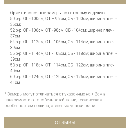
Ориентировочные замеры по готовому изделию:
50 р-р: ОГ - 100см, ОТ – 96 см, ОБ - 100см; ширина плеч -
36см;
52 р-р: ОГ - 106см, ОТ - 98см, ОБ - 104см; ширина плеч -
37см
54 р-р: ОГ - 112см, ОТ - 106см, ОБ - 114см; ширина плеч -
39см
56 р-р: ОГ - 114см, ОТ - 108см, ОБ - 118см; ширина плеч -
39см
58 р-р: ОГ - 118см, ОТ - 114см, ОБ - 122см; ширина плеч -
40см
60 р-р: ОГ - 124см, ОТ - 120см, ОБ - 126см; ширина плеч -
41см
* Замеры могут отличаться от указанных на +-2см в
зависимости от особенностей ткани, техническим
особенностям пошива, степенью усадки ткани.
ОТЗЫВЫ