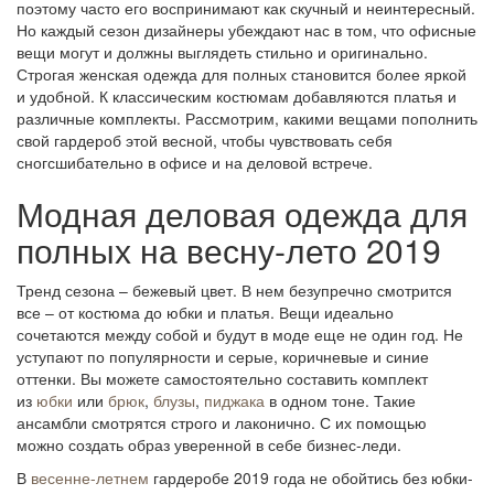
поэтому часто его воспринимают как скучный и неинтересный.
Но каждый сезон дизайнеры убеждают нас в том, что офисные
вещи могут и должны выглядеть стильно и оригинально.
Строгая женская одежда для полных
становится более яркой
и удобной. К классическим костюмам добавляются платья и
различные комплекты. Рассмотрим, какими вещами пополнить
свой гардероб этой весной, чтобы чувствовать себя
сногсшибательно в офисе и на деловой встрече.
Модная деловая одежда для
полных на весну-лето 2019
Тренд сезона – бежевый цвет. В нем безупречно смотрится
все – от костюма до юбки и платья. Вещи идеально
сочетаются между собой и будут в моде еще не один год. Не
уступают по популярности и серые, коричневые и синие
оттенки. Вы можете самостоятельно составить комплект
из
юбки
или
брюк
,
блузы
,
пиджака
в одном тоне. Такие
ансамбли смотрятся строго и лаконично. С их помощью
можно создать образ уверенной в себе бизнес-леди.
В
весенне-летнем
гардеробе 2019 года не обойтись без юбки-