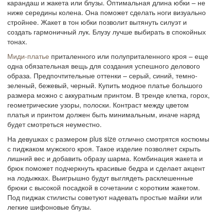
карандаш и жакета или блузы. Оптимальная длина юбки – не
ниже середины колена. Она поможет сделать ноги визуально
стройнее. Жакет в тон юбки позволит вытянуть силуэт и
создать гармоничный лук. Блузу лучше выбирать в спокойных
тонах.
Миди-платье
приталенного или полуприталенного кроя – еще
одна обязательная вещь для создания успешного делового
образа. Предпочтительные оттенки – серый, синий, темно-
зеленый, бежевый, черный.
Купить модное платье большого
размера
можно с аккуратным принтом. В тренде клетка, горох,
геометрические узоры, полоски. Контраст между цветом
платья и принтом должен быть минимальным, иначе наряд
будет смотреться неуместно.
На девушках с размером plus size отлично смотрятся костюмы
с пиджаком мужского кроя. Такое изделие позволяет скрыть
лишний вес и добавить образу шарма. Комбинация жакета и
брюк поможет подчеркнуть красивые бедра и сделает акцент
на лодыжках. Выигрышно будут выглядеть расклешенные
брюки с высокой посадкой в сочетании с коротким жакетом.
Под пиджак стилисты советуют надевать простые майки или
легкие шифоновые блузы.