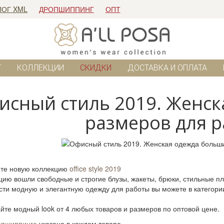
ЛОГ XML
ДРОПШИППИНГ
ОПТ
Г
КОЛЛЕКЦИИ
СКИДКИ
ДОСТАВКА И ОПЛАТА
исный стиль 2019. Женск
размеров для р
йте новую коллекцию
office style 2019
цию вошли свободные и строгие блузы, жакеты, брюки, стильные пл
ти модную и элегантную одежду для работы вы можете в категори
йте модный look от 4 любых товаров и размеров по оптовой цене.
опшиппинга
указана в каждом товаре