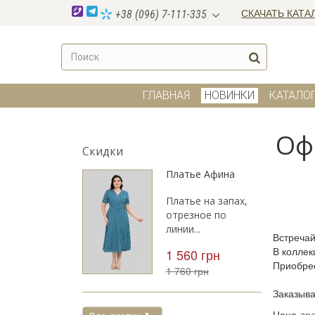
СКАЧАТЬ КАТА
+38 (096) 7-111-335
ГЛАВНАЯ
НОВИНКИ
КАТАЛО
Оф
Скидки
Платье Афина
Платье на запах,
отрезное по
линии...
Встреча
В коллек
1 560 грн
Приобрес
1 760 грн
⠀
Заказыва
Цена
др