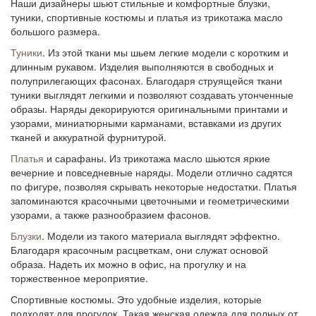
Наши дизайнеры шьют стильные и комфортные блузки,
туники, спортивные костюмы и
платья из трикотажа масло
большого размера
.
Туники
. Из этой ткани мы шьем легкие модели с коротким и
длинным рукавом. Изделия выполняются в свободных и
полуприлегающих фасонах. Благодаря струящейся ткани
туники выглядят легкими и позволяют создавать утонченные
образы. Наряды декорируются оригинальными принтами и
узорами, миниатюрными карманами, вставками из других
тканей и аккуратной фурнитурой.
Платья
и сарафаны. Из трикотажа масло шьются яркие
вечерние и повседневные наряды. Модели отлично садятся
по фигуре, позволяя скрывать некоторые недостатки. Платья
запоминаются красочными цветочными и геометрическими
узорами, а также разнообразием фасонов.
Блузки
. Модели из такого материала выглядят эффектно.
Благодаря красочным расцветкам, они служат основой
образа. Надеть их можно в офис, на прогулку и на
торжественное мероприятие.
Спортивные костюмы. Это удобные изделия, которые
подходят для прогулок. Такая
женская одежда для полных от