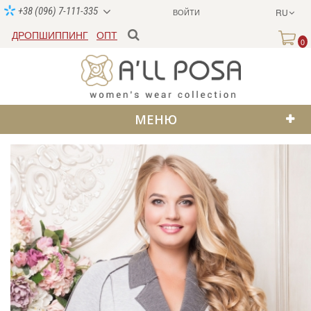
+38 (096) 7-111-335
ВОЙТИ
RU
ДРОПШИППИНГ
ОПТ
0
МЕНЮ