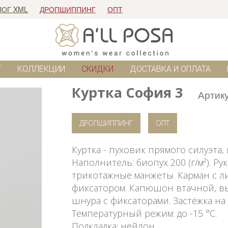
ЛОГ XML
ДРОПШИППИНГ
ОПТ
Г
КОЛЛЕКЦИИ
СКИДКИ
ДОСТАВКА И ОПЛАТА
Куртка София 3
Артик
ДРОПШИППИНГ
ОПТ
Куртка - пуховик прямого силуэта
Наполнитель: биопух 200 (г/м²). Р
трикотажные манжеты. Карман с л
фиксатором. Капюшон втачной, в
шнура с фиксаторами. Застёжка на
Температурный режим: до -15 °C.
Подкладка: нейлон.