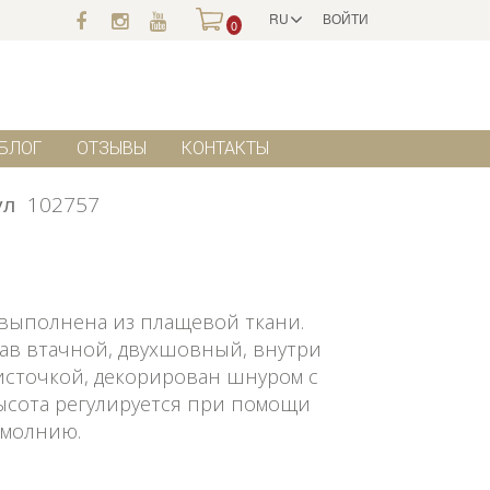
RU
ВОЙТИ
0
БЛОГ
ОТЗЫВЫ
КОНТАКТЫ
ул
102757
, выполнена из плащевой ткани.
укав втачной, двухшовный, внутри
источкой, декорирован шнуром с
ысота регулируется при помощи
 молнию.