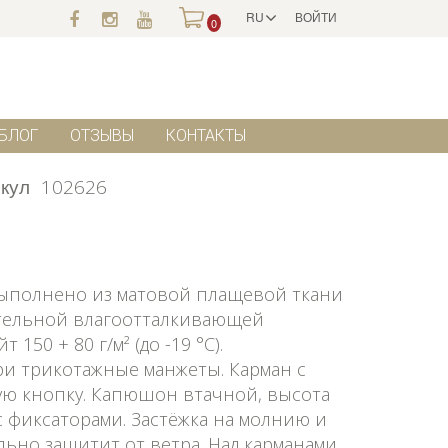
RU
ВОЙТИ
0
БЛОГ
ОТЗЫВЫ
КОНТАКТЫ
кул
102626
выполнено из матовой плащевой ткани
тельной влагоотталкивающей
150 + 80 г/м² (до -19 °C).
ри трикотажные манжеты. Карман с
ую кнопку. Капюшон втачной, высота
 фиксаторами. Застёжка на молнию и
льно защитит от ветра. Над карманами