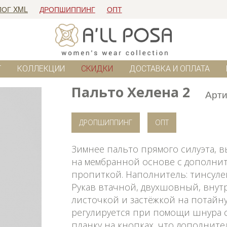
ЛОГ XML
ДРОПШИППИНГ
ОПТ
Г
КОЛЛЕКЦИИ
СКИДКИ
ДОСТАВКА И ОПЛАТА
Пальто Хелена 2
Арти
ДРОПШИППИНГ
ОПТ
Зимнее пальто прямого силуэта, 
на мембранной основе с дополни
пропиткой. Наполнитель: тинсулейт 
Рукав втачной, двухшовный, внут
листочкой и застёжкой на потайн
регулируется при помощи шнура с
планку на кнопках, что дополните