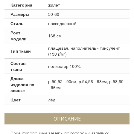
Категория
жилет
Размеры
50-60
Стиль
повседневный
Рост
168 см
модели
плащевая, наполнитель - тинсулейт
Тип ткани
(150 г/м²)
Состав
полиэстер 100%
ткани
Длина
р.50,52 - 90см; р.54,56 - 93см; р.58,60
изделия по
- 96см
спинке
Цвет
лёд
ОПИСАНИЕ
Ориентировочные замеры по готовому изделию: