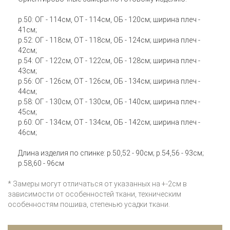
р.50: ОГ - 114см, ОТ - 114см, ОБ - 120см; ширина плеч -
41см;
р.52: ОГ - 118см, ОТ - 118см, ОБ - 124см; ширина плеч -
42см;
р.54: ОГ - 122см, ОТ - 122см, ОБ - 128см; ширина плеч -
43см;
р.56: ОГ - 126см, ОТ - 126см, ОБ - 134см; ширина плеч -
44см;
р.58: ОГ - 130см, ОТ - 130см, ОБ - 140см; ширина плеч -
45см;
р.60: ОГ - 134см, ОТ - 134см, ОБ - 142см; ширина плеч -
46см;
Длина изделия по спинке: р.50,52 - 90см; р.54,56 - 93см;
р.58,60 - 96см
* Замеры могут отличаться от указанных на +-2см в
зависимости от особенностей ткани, техническим
особенностям пошива, степенью усадки ткани.