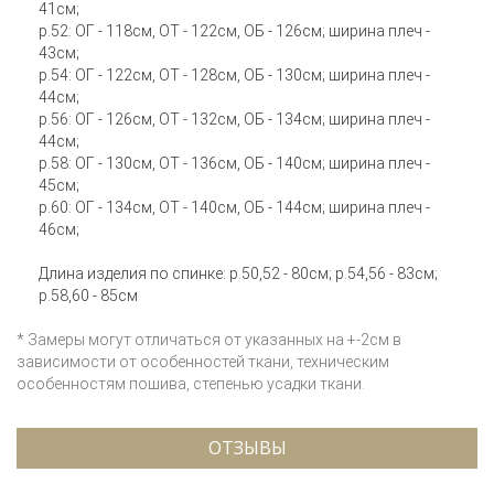
41см;
р.52: ОГ - 118см, ОТ - 122см, ОБ - 126см; ширина плеч -
43см;
р.54: ОГ - 122см, ОТ - 128см, ОБ - 130см; ширина плеч -
44см;
р.56: ОГ - 126см, ОТ - 132см, ОБ - 134см; ширина плеч -
44см;
р.58: ОГ - 130см, ОТ - 136см, ОБ - 140см; ширина плеч -
45см;
р.60: ОГ - 134см, ОТ - 140см, ОБ - 144см; ширина плеч -
46см;
Длина изделия по спинке: р.50,52 - 80см; р.54,56 - 83см;
р.58,60 - 85см
* Замеры могут отличаться от указанных на +-2см в
зависимости от особенностей ткани, техническим
особенностям пошива, степенью усадки ткани.
ОТЗЫВЫ