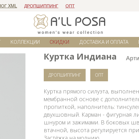
ЛОГ XML
ДРОПШИППИНГ
ОПТ
Г
КОЛЛЕКЦИИ
СКИДКИ
ДОСТАВКА И ОПЛАТА
Куртка Индиана
Арти
ДРОПШИППИНГ
ОПТ
Куртка прямого силуэта, выполне
мембранной основе с дополните
пропиткой, наполнитель: тинсулейт
двухшовный. Карман - фигурная ли
шнуром и зажимами. В боковых ш
втачной, высота регулируется пр
Застёжка на молнию.