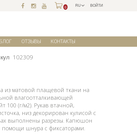
RU
ВОЙТИ
0
БЛОГ
ОТЗЫВЫ
КОНТАКТЫ
кул
102309
на из матовой плащевой ткани на
льной влагоотталкивающей
 100 (г/м2). Рукав втачной,
сточка, низ декорирован кулисой с
вах выполнены разрезы. Капюшон
и помощи шнура с фиксаторами.