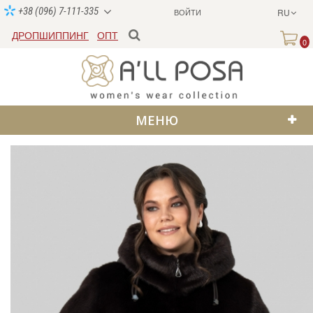
+38 (096) 7-111-335
ВОЙТИ
RU
ДРОПШИППИНГ
ОПТ
0
МЕНЮ