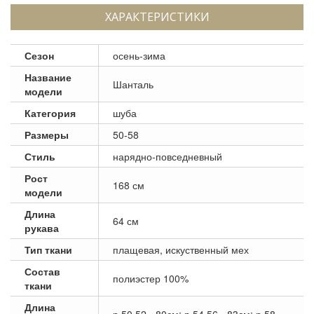
ХАРАКТЕРИСТИКИ
Сезон
осень-зима
Название
Шанталь
модели
Категория
шуба
Размеры
50-58
Стиль
нарядно-повседневный
Рост
168 см
модели
Длина
64 см
рукава
Тип ткани
плащевая, искуственный мех
Состав
полиэстер 100%
ткани
Длина
р.50,52 - 80см; р.54,56 - 83см; р.58 -